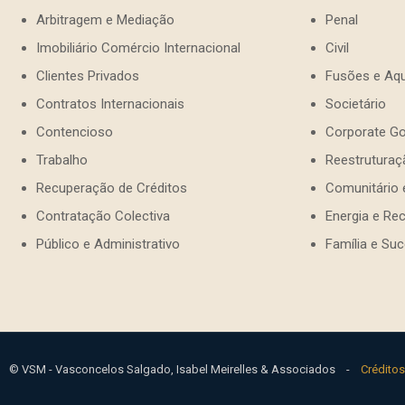
Arbitragem e Mediação
Penal
Imobiliário Comércio Internacional
Civil
Clientes Privados
Fusões e Aqu
Contratos Internacionais
Societário
Contencioso
Corporate G
Trabalho
Reestrutura
Recuperação de Créditos
Comunitário 
Contratação Colectiva
Energia e Re
Público e Administrativo
Família e Su
© VSM - Vasconcelos Salgado, Isabel Meirelles & Associados -
Créditos