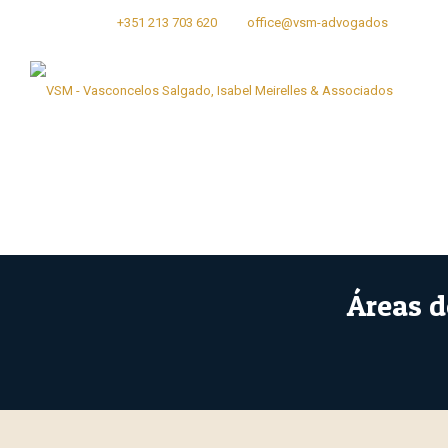
Consulte-nos
+351 213 703 620
office@vsm-advogados
Áreas d